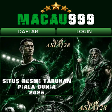
DAFTAR
LOGIN