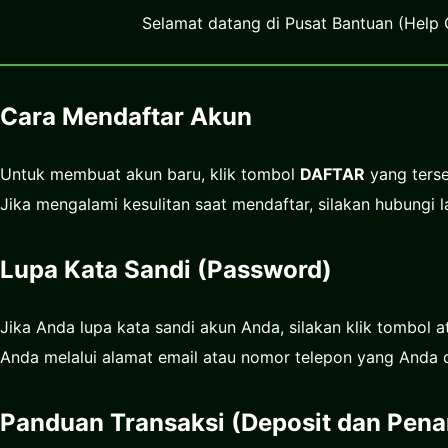
Selamat datang di Pusat Bantuan (Help
Cara Mendaftar Akun
Untuk membuat akun baru, klik tombol
DAFTAR
yang terse
Jika mengalami kesulitan saat mendaftar, silakan hubungi 
Lupa Kata Sandi (Password)
Jika Anda lupa kata sandi akun Anda, silakan klik tombol 
Anda melalui alamat email atau nomor telepon yang Anda 
Panduan Transaksi (Deposit dan Pena