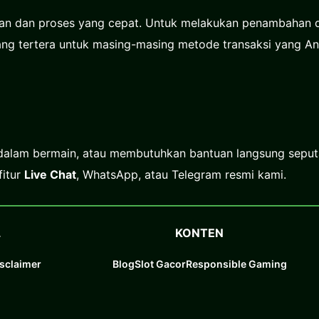
dan proses yang cepat. Untuk melakukan penambahan dana
yang tertera untuk masing-masing metode transaksi yang And
is dalam bermain, atau membutuhkan bantuan langsung seput
fitur
Live Chat
, WhatsApp, atau Telegram resmi kami.
L
KONTEN
sclaimer
Blog
Slot Gacor
Responsible Gaming